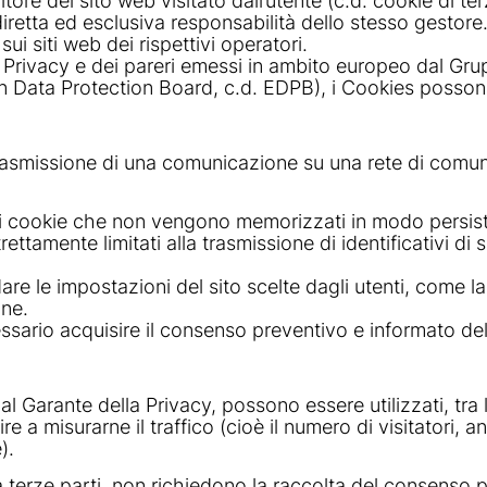
itore del sito web visitato dall’utente (c.d. cookie di te
iretta ed esclusiva responsabilità dello stesso gestore. 
ui siti web dei rispettivi operatori.
 Privacy e dei pareri emessi in ambito europeo dal Gru
n Data Protection Board, c.d. EDPB), i Cookies possono
 trasmissione di una comunicazione su una rete di comun
 i cookie che non vengono memorizzati in modo persiste
rettamente limitati alla trasmissione di identificativi d
are le impostazioni del sito scelte dagli utenti, come la 
one.
sario acquisire il consenso preventivo e informato dell
Garante della Privacy, possono essere utilizzati, tra le 
re a misurarne il traffico (cioè il numero di visitatori
).
 da terze parti, non richiedono la raccolta del consenso 