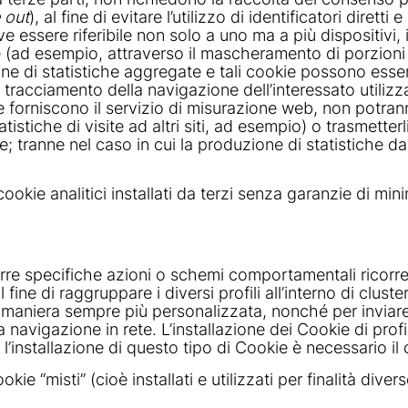
 out
), al fine di evitare l’utilizzo di identificatori diret
eve essere riferibile non solo a uno ma a più dispositiv
e (ad esempio, attraverso il mascheramento di porzioni ap
e di statistiche aggregate e tali cookie possono essere 
 tracciamento della navigazione dell’interessato utiliz
 che forniscono il servizio di misurazione web, non potr
statistiche di visite ad altri siti, ad esempio) o trasmette
te; tranne nel caso in cui la produzione di statistiche da
cookie analitici installati da terzi senza garanzie di mi
rre specifiche azioni o schemi comportamentali ricorrenti
i al fine di raggruppare i diversi profili all’interno di c
maniera sempre più personalizzata, nonché per inviare m
a navigazione in rete. L’installazione dei Cookie di pro
r l’installazione di questo tipo di Cookie è necessario i
okie “misti” (cioè installati e utilizzati per finalità 