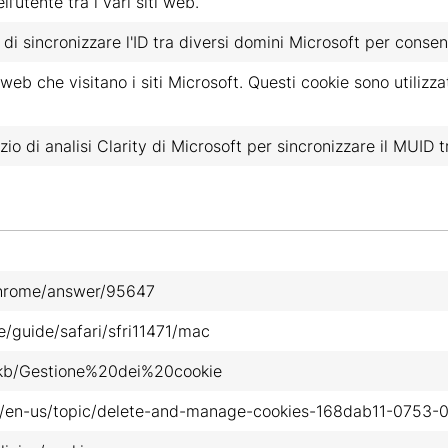
’utente tra i vari siti web.
di sincronizzare l'ID tra diversi domini Microsoft per consent
eb che visitano i siti Microsoft. Questi cookie sono utilizzati
zio di analisi Clarity di Microsoft per sincronizzare il MUID t
chrome/answer/95647
e/guide/safari/sfri11471/mac
it/kb/Gestione%20dei%20cookie
om/en-us/topic/delete-and-manage-cookies-168dab11-0753