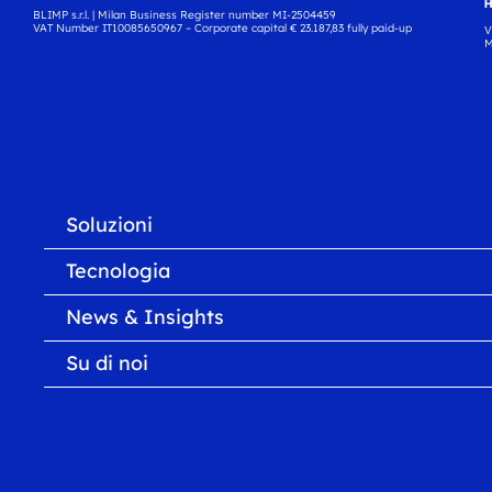
H
BLIMP s.r.l. | Milan Business Register number MI-2504459
VAT Number IT10085650967 – Corporate capital € 23.187,83 fully paid-up
V
M
Soluzioni
Tecnologia
News & Insights
Su di noi