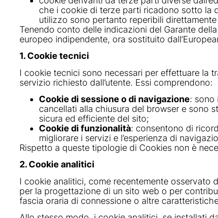
cookie derivanti da terze parti diverse dall’ed
che i cookie di terze parti ricadono sotto la d
utilizzo sono pertanto reperibili direttamente s
Tenendo conto delle indicazioni del Garante della
europeo indipendente, ora sostituito dall’Europea
1. Cookie tecnici
I cookie tecnici sono necessari per effettuare la
servizio richiesto dall’utente. Essi comprendono:
Cookie di sessione o di navigazione
: sono
cancellati alla chiusura del browser e sono st
sicura ed efficiente del sito;
Cookie di funzionalità
: consentono di ricord
migliorare i servizi e l’esperienza di navigazi
Rispetto a queste tipologie di Cookies non è neces
2. Cookie analitici
I cookie analitici, come recentemente osservato dal 
per la progettazione di un sito web o per contribui
fascia oraria di connessione o altre caratteristiche
Allo stesso modo, i cookie analitici, se installati