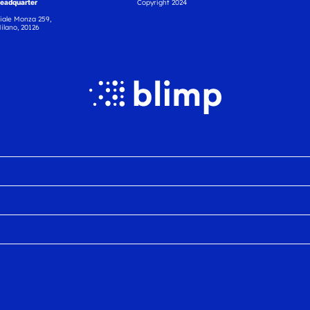
eadquarter
Copyright 2024
iale Monza 259,
ilano, 20126