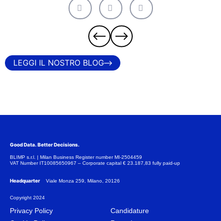
LEGGI IL NOSTRO BLOG
Good Data. Better Decisions.
BLIMP s.r.l. | Milan Business Register number MI-2504459
VAT Number IT10085650967 – Corporate capital € 23.187,83 fully paid-up
Headquarter
Viale Monza 259, Milano, 20126
Copyright 2024
Privacy Policy
Candidature